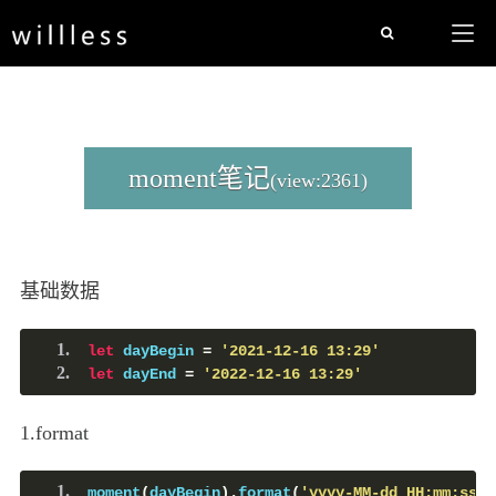
moment笔记
(view:2361)
基础数据
let
 dayBegin 
=
'2021-12-16 13:29'
let
 dayEnd 
=
'2022-12-16 13:29'
1.format
moment
(
dayBegin
).
format
(
'yyyy-MM-dd HH:mm:ss'
)