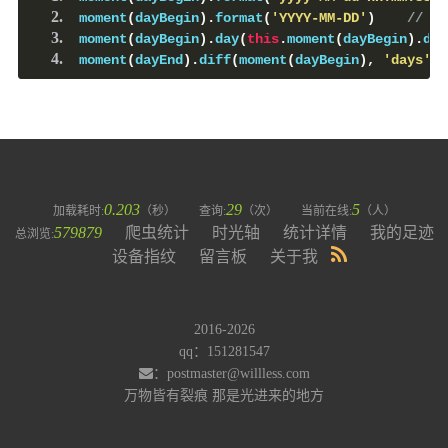
moment
(
dayBegin
).
format
(
'YYYY-MM-DD'
)
// 
moment
(
dayBegin
).
day
(
this
.
moment
(
dayBegin
).
day
moment
(
dayEnd
).
diff
(
moment
(
dayBegin
),
'days'
)
0.203
29
5
加载耗时:
（秒）
查询:
（次）
当前在线:
（人）
579879
爬虫统计
时光轴
统计详情
我的足迹
总浏览:
设备指纹
留言板
关于我
2016-2026
qq：151281547
：postmaster@willless.com
万物皆有裂痕 那是光进来的地方