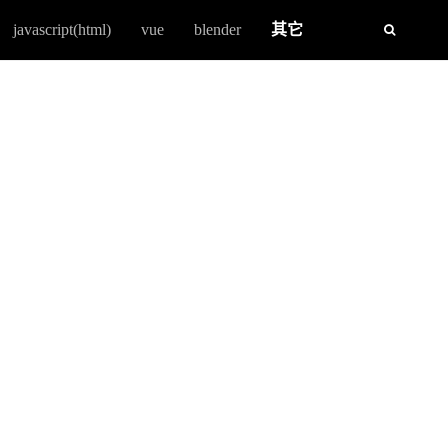
javascript(html)
vue
blender
其它