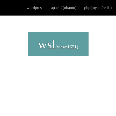
wordpress
apach2(ubantu)
php(mysql/redis)
wsl
(view:1651)