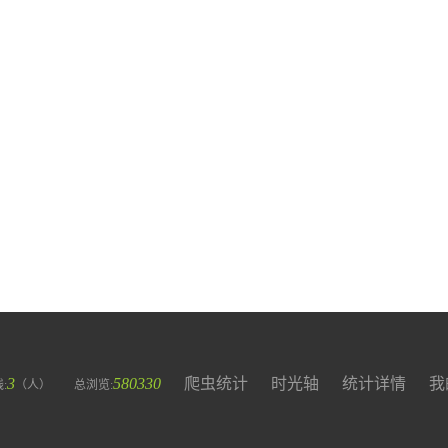
3
580330
爬虫统计
时光轴
统计详情
我
:
（人）
总浏览: