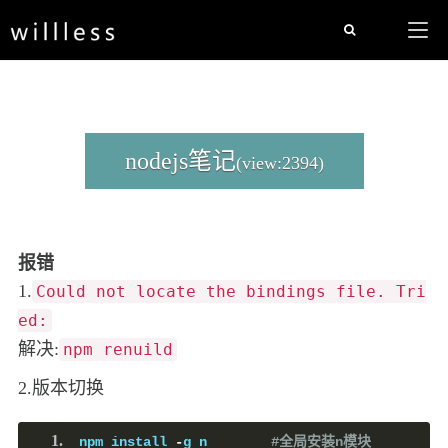
nodejs笔记
(view:2394)
报错
1.
Could not locate the bindings file. Tri
ed:
解决:
npm renuild
2.版本切换
npm install 
-
g n        
#全局安装n模块