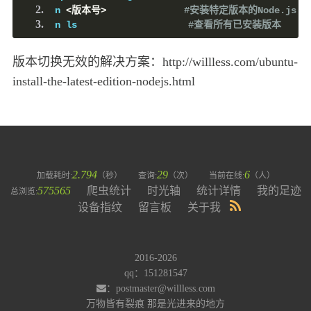
n 
<版本号>
#安装特定版本的Node.js
n ls                    
#查看所有已安装版本
版本切换无效的解决方案：http://willless.com/ubuntu-
install-the-latest-edition-nodejs.html
2.794
29
6
加载耗时:
（秒）
查询:
（次）
当前在线:
（人）
575565
爬虫统计
时光轴
统计详情
我的足迹
总浏览:
设备指纹
留言板
关于我
2016-2026
qq：151281547
：postmaster@willless.com
万物皆有裂痕 那是光进来的地方