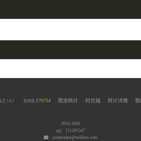
2
579754
爬虫统计
时光轴
统计详情
我
:
（人）
总浏览:
2016-2026
qq：151281547
：postmaster@willless.com