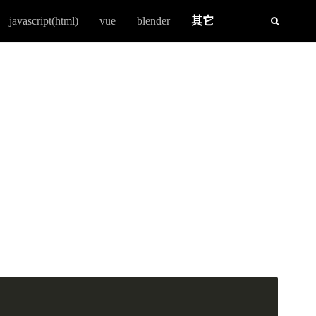
javascript(html)
vue
blender
其它