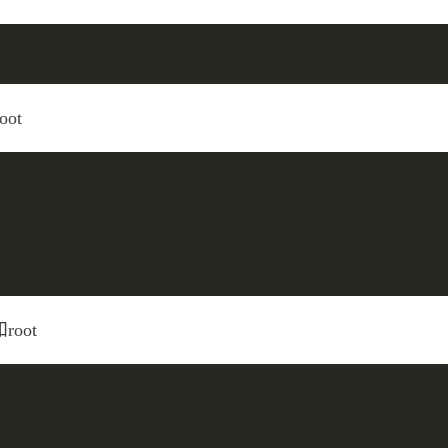
oot
root