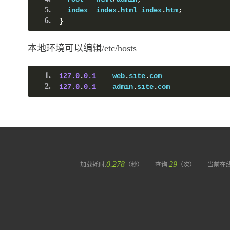
  index  index
.
html index
.
htm
;
}
本地环境可以编辑/etc/hosts
127.0
.
0.1
    web
.
site
.
com
127.0
.
0.1
    admin
.
site
.
com
0.278
29
加载耗时:
（秒）
查询:
（次）
当前在线