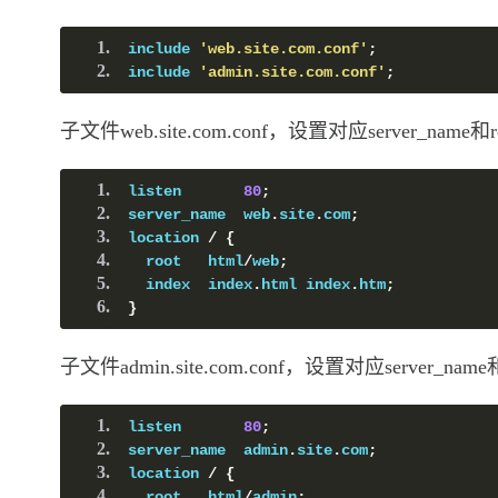
include 
'web.site.com.conf'
;
include 
'admin.site.com.conf'
;
子文件web.site.com.conf，设置对应server_name和r
listen       
80
;
server_name  web
.
site
.
com
;
location 
/
{
  root   html
/
web
;
  index  index
.
html index
.
htm
;
}
子文件admin.site.com.conf，设置对应server_name和
listen       
80
;
server_name  admin
.
site
.
com
;
location 
/
{
  root   html
/
admin
;